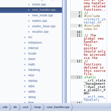
new handler 
msize.cpp
►
and related 
functions..
new_handler.cpp
►
    7
//
new_mode.cpp
►
    8
#include 
<
corecrt_in
realloc.cpp
►
ternal.h
>
    9
#include 
realloc_base.cpp
►
<new.h>
recalloc.cpp
►
   10
   11
// The 
inc
►
global new 
handler.  
initializers
►
This 
internal
pointer 
►
should only 
locale
►
be accessed 
via the
lowio
►
   12
// 
functions 
math
►
defined in 
mbstring
►
this source 
file.
misc
►
   13
static
__crt_state
startup
►
_management
stdio
►
::dual_stat
e_global<_P
stdlib
►
NH> 
__acrt_new_
string
►
handler
;
time
►
   14
   15
sdk
lib
ucrt
heap
new_handler.cpp
udmihelp
►
   16