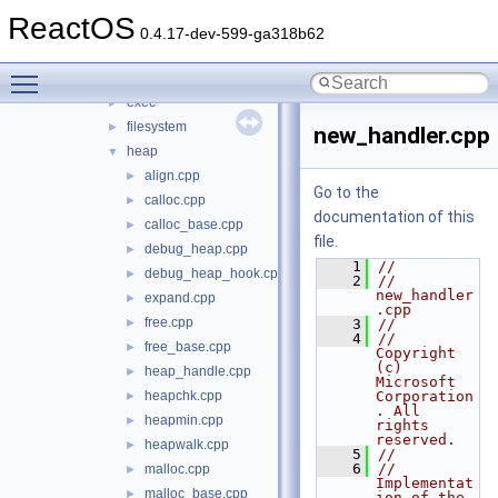
conio
►
ReactOS
convert
►
0.4.17-dev-599-ga318b62
dll
►
Toggle main menu visibility
env
►
exec
►
filesystem
►
new_handler.cpp
heap
▼
align.cpp
►
Go to the
calloc.cpp
►
documentation of this
calloc_base.cpp
►
file.
debug_heap.cpp
►
    1
//
debug_heap_hook.cpp
►
    2
// 
new_handler
expand.cpp
►
.cpp
free.cpp
►
    3
//
    4
//      
free_base.cpp
►
Copyright 
(c) 
heap_handle.cpp
►
Microsoft 
heapchk.cpp
Corporation
►
. All 
heapmin.cpp
►
rights 
reserved.
heapwalk.cpp
►
    5
//
    6
// 
malloc.cpp
►
Implementat
malloc_base.cpp
►
ion of the 