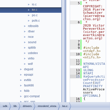
    5
 * 
io.c
►
COPYRIGHT:   
2016 Pierre 
ke.c
►
Schweitzer 
po.c
►
(pierre@rea
ctos.org)
pofx.c
►
    6
 *              
2020 Victor 
rdbsslib
►
Perevertkin 
rtlver
►
(victor.per
evertkin@re
rxce
►
actos.org)
    7
 */
sound
►
    8
sptilib
    9
#include 
►
<ntdef.h>
usbdex
►
   10
#include 
<ntifs.h>
virtio
►
   11
   12
NTKRNLVISTA
wdf
►
API
dxguid
►
   13
ULONG
   14
NTAPI
epsapi
►
   15
KeQueryActi
veProcessor
evtlib
►
Count
(
OUT
fast486
►
PKAFFINITY
ActiveProce
fslib
►
ssors 
OPTIONAL
)
gcc-compat
►
   16
{
gcc_ssp
►
   17
RTL_BITMAP
sdk
lib
drivers
ntoskrnl_vista
ke.c
inflib
►
Bitmap
;