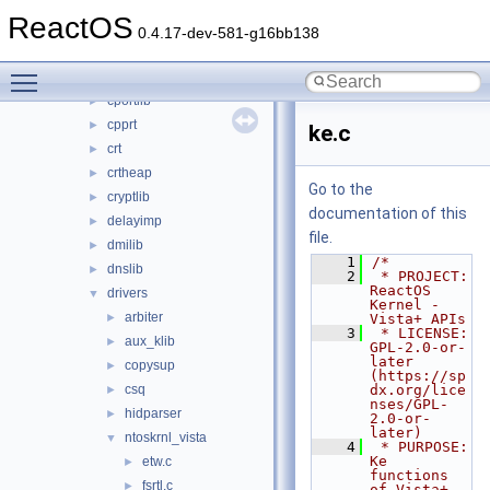
atl
►
ReactOS
cmlib
►
0.4.17-dev-581-g16bb138
comsupp
►
Toggle main menu visibility
conutils
►
cportlib
►
cpprt
►
ke.c
crt
►
crtheap
►
Go to the
cryptlib
►
documentation of this
delayimp
►
file.
dmilib
►
    1
/*
dnslib
►
    2
 * PROJECT:     
ReactOS 
drivers
▼
Kernel - 
arbiter
►
Vista+ APIs
    3
 * LICENSE:     
aux_klib
►
GPL-2.0-or-
later 
copysup
►
(https://sp
csq
dx.org/lice
►
nses/GPL-
hidparser
►
2.0-or-
later)
ntoskrnl_vista
▼
    4
 * PURPOSE:     
Ke 
etw.c
►
functions 
fsrtl.c
►
of Vista+