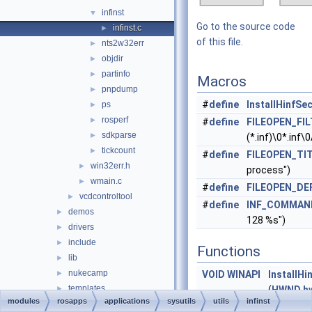
infinst
▼
Go to the source code
infinst.c
►
of this file.
nts2w32err
►
objdir
►
partinfo
►
Macros
pnpdump
►
#
define
InstallHinfSe
ps
►
rosperf
►
#
define
FILEOPEN_FI
sdkparse
►
(*.inf)\0*.inf\0
tickcount
►
#
define
FILEOPEN_TI
win32err.h
►
process")
wmain.c
►
#
define
FILEOPEN_DE
vcdcontroltool
►
#
define
INF_COMMAN
demos
►
128 %s")
drivers
►
include
►
Functions
lib
►
nukecamp
►
VOID
WINAPI
InstallHi
templates
►
(
HWND
h
modules
rosapps
applications
sysutils
utils
infinst
rostests
►
HINSTAN