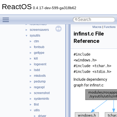
devutils
►
ReactOS
fraginator
►
0.4.17-dev-599-ga318b62
net
►
Toggle main menu visibility
notevil
►
rosinternals
►
Macros
|
Functions
screensavers
►
infinst.c File
sysutils
▼
Reference
ctm
►
fontsub
►
gettype
►
#include
kill
►
<windows.h>
logevent
►
#include <tchar.h>
lsdd
►
#include <stdio.h>
mkdosfs
►
Include dependency
pedump
►
graph for infinst.c:
regexpl
►
screenshot
►
systeminfo
►
tlist
►
utils
▼
driver
►