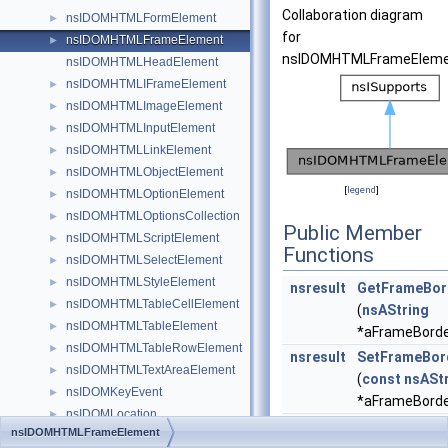
Collaboration diagram
nsIDOMHTMLFormElement
►
for
nsIDOMHTMLFrameElement
►
nsIDOMHTMLFrameEleme
nsIDOMHTMLHeadElement
nsIDOMHTMLIFrameElement
►
nsIDOMHTMLImageElement
►
nsIDOMHTMLInputElement
►
nsIDOMHTMLLinkElement
►
nsIDOMHTMLObjectElement
►
[
legend
]
nsIDOMHTMLOptionElement
►
nsIDOMHTMLOptionsCollection
►
Public Member
nsIDOMHTMLScriptElement
►
Functions
nsIDOMHTMLSelectElement
►
nsIDOMHTMLStyleElement
►
nsresult
GetFrameBor
nsIDOMHTMLTableCellElement
►
(
nsAString
nsIDOMHTMLTableElement
►
*aFrameBorde
nsIDOMHTMLTableRowElement
►
nsresult
SetFrameBor
nsIDOMHTMLTextAreaElement
►
(
const
nsASt
nsIDOMKeyEvent
►
*aFrameBorde
nsIDOMLocation
►
nsresult
GetLongDes
nsIDOMHTMLFrameElement
nsIDOMMouseEvent
►