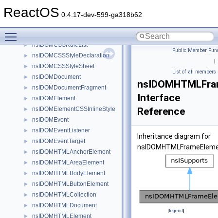
nsIDOMCharacterData
►
ReactOS
nsIDOMClientRect
►
0.4.17-dev-599-ga318b62
nsIDOMComment
Toggle main menu visibility
nsIDOMCSSRule
►
nsIDOMCSSRuleList
►
Public Member Func
nsIDOMCSSStyleDeclaration
►
|
nsIDOMCSSStyleSheet
►
List of all members
nsIDOMDocument
►
nsIDOMHTMLFra
nsIDOMDocumentFragment
►
Interface
nsIDOMElement
►
nsIDOMElementCSSInlineStyle
Reference
►
nsIDOMEvent
►
nsIDOMEventListener
►
Inheritance diagram for
nsIDOMEventTarget
►
nsIDOMHTMLFrameEleme
nsIDOMHTMLAnchorElement
►
nsIDOMHTMLAreaElement
►
nsIDOMHTMLBodyElement
►
nsIDOMHTMLButtonElement
►
nsIDOMHTMLCollection
►
nsIDOMHTMLDocument
►
[
legend
]
nsIDOMHTMLElement
►