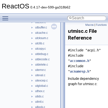
tables
►
ReactOS
utilities
▼
0.4.17-dev-599-ga318b62
utaddress.c
►
Toggle main menu visibility
utalloc.c
►
utascii.c
►
Macros
|
Functions
utbuffer.c
►
utmisc.c File
utcache.c
►
Reference
utcksum.c
►
utclib.c
►
utcopy.c
►
#include "acpi.h"
utdebug.c
►
#include
utdecode.c
►
"
accommon.h
"
utdelete.c
►
#include
uterror.c
►
"
acnamesp.h
"
uteval.c
►
Include dependency
utexcep.c
►
graph for utmisc.c:
utglobal.c
►
uthex.c
►
utids.c
►
utinit.c
►
utlock.c
►