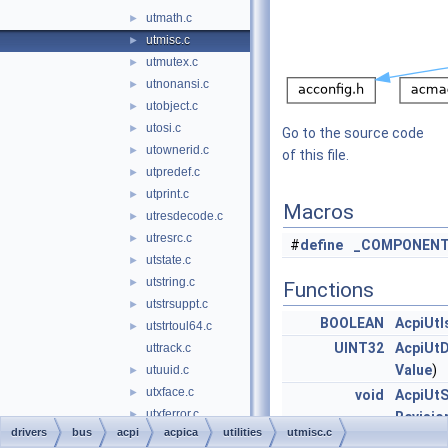
utmath.c
►
utmisc.c
►
utmutex.c
►
utnonansi.c
►
utobject.c
►
utosi.c
►
Go to the source code
utownerid.c
►
of this file.
utpredef.c
►
utprint.c
►
Macros
utresdecode.c
►
utresrc.c
►
#
define
_COMPONEN
utstate.c
►
utstring.c
►
Functions
utstrsuppt.c
►
BOOLEAN
AcpiUtI
utstrtoul64.c
►
UINT32
AcpiUt
uttrack.c
Value
)
utuuid.c
►
utxface.c
►
void
AcpiUtS
utxferror.c
►
Revisio
drivers
bus
acpi
acpica
utilities
utmisc.c
utxfinit.c
►
ACPI_STATUS
AcpiUt