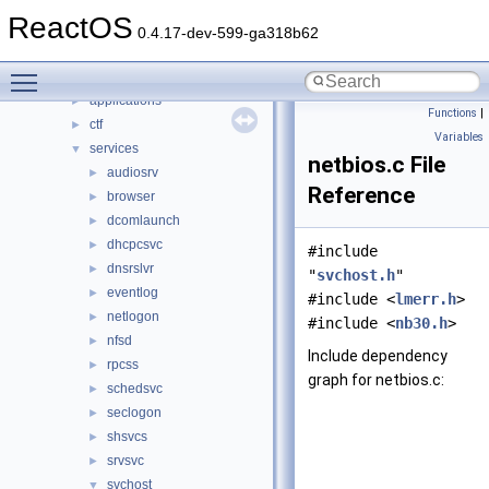
Classes
►
ReactOS
Files
▼
0.4.17-dev-599-ga318b62
File List
▼
Toggle main menu visibility
base
▼
applications
►
Functions
|
ctf
►
Variables
services
▼
netbios.c File
audiosrv
►
Reference
browser
►
dcomlaunch
►
dhcpcsvc
►
#include
dnsrslvr
►
"
svchost.h
"
eventlog
►
#include <
lmerr.h
>
netlogon
►
#include <
nb30.h
>
nfsd
►
Include dependency
rpcss
►
graph for netbios.c:
schedsvc
►
seclogon
►
shsvcs
►
srvsvc
►
svchost
▼