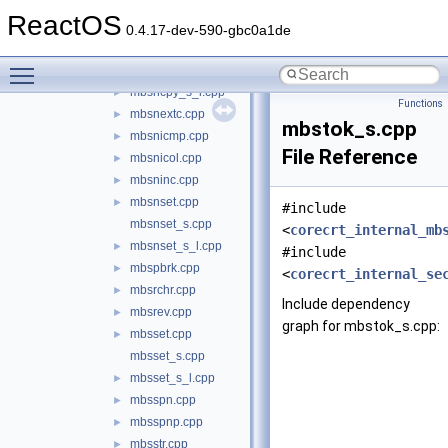
mbsncmp.cpp
►
ReactOS
mbsncoll.cpp
►
0.4.17-dev-590-gbc0a1de
mbsncpy.cpp
►
Toggle main menu visibility
mbsncpy_s.cpp
mbsncpy_s_l.cpp
►
Functions
mbsnextc.cpp
►
mbstok_s.cpp
mbsnicmp.cpp
►
File Reference
mbsnicol.cpp
►
mbsninc.cpp
►
mbsnset.cpp
►
#include
mbsnset_s.cpp
<
corecrt_internal_mb
mbsnset_s_l.cpp
►
#include
mbspbrk.cpp
►
<
corecrt_internal_se
mbsrchr.cpp
►
Include dependency
mbsrev.cpp
►
graph for mbstok_s.cpp:
mbsset.cpp
►
mbsset_s.cpp
mbsset_s_l.cpp
►
mbsspn.cpp
►
mbsspnp.cpp
►
mbsstr.cpp
►