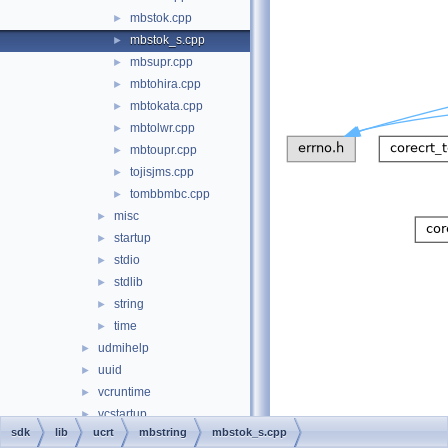
mbstok.cpp
►
mbstok_s.cpp
►
mbsupr.cpp
►
mbtohira.cpp
►
mbtokata.cpp
►
mbtolwr.cpp
►
mbtoupr.cpp
►
tojisjms.cpp
►
tombbmbc.cpp
►
misc
►
startup
►
stdio
►
stdlib
►
string
►
time
►
udmihelp
►
uuid
►
vcruntime
►
vcstartup
►
sdk
lib
ucrt
mbstring
mbstok_s.cpp
wdmguid
►