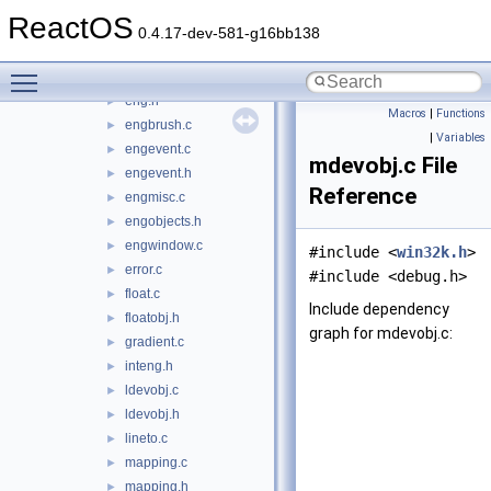
device.h
►
ReactOS
driverobj.c
►
0.4.17-dev-581-g16bb138
driverobj.h
►
Toggle main menu visibility
drvdbg.c
►
eng.h
►
Macros
|
Functions
engbrush.c
►
|
Variables
engevent.c
►
mdevobj.c File
engevent.h
►
Reference
engmisc.c
►
engobjects.h
►
engwindow.c
►
#include <
win32k.h
>
error.c
►
#include <debug.h>
float.c
►
Include dependency
floatobj.h
►
graph for mdevobj.c:
gradient.c
►
inteng.h
►
ldevobj.c
►
ldevobj.h
►
lineto.c
►
mapping.c
►
mapping.h
►