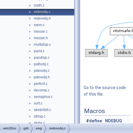
math.c
►
mdevobj.c
►
mdevobj.h
►
mem.c
►
mouse.c
►
mouse.h
►
multidisp.c
►
paint.c
►
pandisp.c
►
pathobj.c
►
pdevobj.c
►
pdevobj.h
►
perfcnt.c
►
Go to the source code
rlecomp.c
►
of this file.
semaphor.c
►
sort.c
►
Macros
stretchblt.c
►
string.c
►
#
define
NDEBUG
stubs.c
►
win32ss
gdi
eng
mdevobj.c
surface.c
►