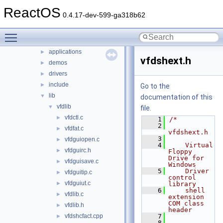
hal
ReactOS
►
0.4.17-dev-599-ga318b62
media
►
modules
▼
Toggle main menu visibility
rosapps
▼
applications
►
vfdshext.h
demos
►
drivers
►
include
►
Go to the
lib
▼
documentation of this
vfdlib
▼
file.
vfdctl.c
►
    1
/*
    2
vfdfat.c
►
vfdshext.h
    3
vfdguiopen.c
►
    4
    Virtual 
vfdguirc.h
►
Floppy 
Drive for 
vfdguisave.c
►
Windows
    5
    Driver 
vfdguitip.c
►
control 
vfdguiut.c
►
library
    6
    shell 
vfdlib.c
►
extension 
COM class 
vfdlib.h
►
header
vfdshcfact.cpp
    7
►
    8