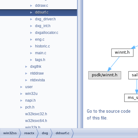
ddraw.c
►
ddsurf.c
►
dxg_driver.h
►
dxg_int.h
►
dxgallocator.c
►
eng.c
►
historic.c
►
main.c
►
tags.h
►
dxgthk
►
ntddraw
►
ntdxvista
►
user
►
win32u
►
napi.h
►
pch.h
►
Go to the source code
w32ksvc32.h
of this file.
w32ksvc64.h
win32k.h
win32ss
reactx
dxg
ddsurf.c
Functions
win32kp.h
►