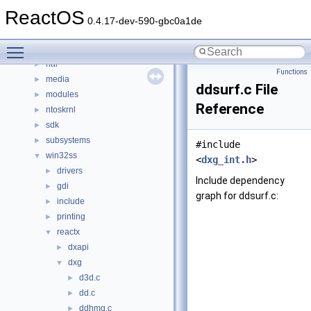
base
►
ReactOS
boot
►
0.4.17-dev-590-gbc0a1de
dll
►
Toggle main menu visibility
drivers
►
hal
►
Functions
media
►
ddsurf.c File
modules
►
Reference
ntoskrnl
►
sdk
►
subsystems
►
#include
win32ss
▼
<
dxg_int.h
>
drivers
►
Include dependency
gdi
►
graph for ddsurf.c:
include
►
printing
►
reactx
▼
dxapi
►
dxg
▼
d3d.c
►
dd.c
►
ddhmg.c
►