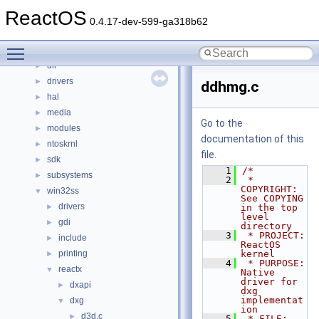
Files
▼
ReactOS
File List
▼
0.4.17-dev-599-ga318b62
base
►
Toggle main menu visibility
boot
►
dll
►
drivers
►
ddhmg.c
hal
►
media
►
Go to the
modules
►
documentation of this
ntoskrnl
►
file.
sdk
►
    1
/*
subsystems
►
    2
 * 
COPYRIGHT:        
win32ss
▼
See COPYING 
drivers
►
in the top 
level 
gdi
►
directory
    3
 * PROJECT:          
include
►
ReactOS 
printing
kernel
►
    4
 * PURPOSE:          
reactx
▼
Native 
driver for 
dxapi
►
dxg 
implementat
dxg
▼
ion
d3d.c
►
    5
 * FILE:             