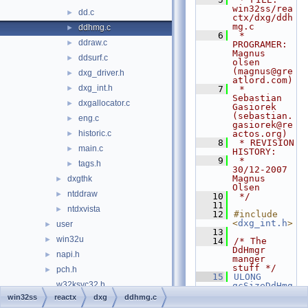
win32ss/rea
dd.c
►
ctx/dxg/ddh
mg.c
ddhmg.c
►
    6
 * 
ddraw.c
►
PROGRAMER:        
Magnus 
ddsurf.c
►
olsen 
(magnus@gre
dxg_driver.h
►
atlord.com)
dxg_int.h
►
    7
 *                   
Sebastian 
dxgallocator.c
►
Gasiorek 
(sebastian.
eng.c
►
gasiorek@re
historic.c
actos.org)
►
    8
 * REVISION 
main.c
►
HISTORY:
    9
 *       
tags.h
►
30/12-2007   
Magnus 
dxgthk
►
Olsen
ntddraw
►
   10
 */
   11
ntdxvista
►
   12
#include 
<
dxg_int.h
>
user
►
   13
win32u
►
   14
/* The 
DdHmgr 
napi.h
►
manger 
stuff */
pch.h
►
   15
ULONG
w32ksvc32.h
gcSizeDdHmg
r
 =  1024;
win32ss
reactx
dxg
ddhmg.c
w32ksvc64.h
   16
PDD_ENTRY