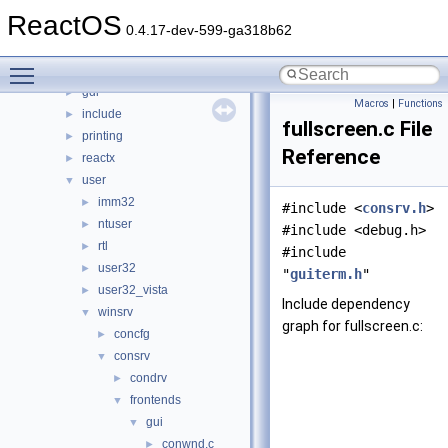
sdk
►
ReactOS
subsystems
►
0.4.17-dev-599-ga318b62
win32ss
▼
Toggle main menu visibility
drivers
►
gdi
►
Macros
|
Functions
include
►
fullscreen.c File
printing
►
Reference
reactx
►
user
▼
imm32
►
#include <
consrv.h
>
ntuser
►
#include <debug.h>
rtl
►
#include
user32
►
"
guiterm.h
"
user32_vista
►
Include dependency
winsrv
▼
graph for fullscreen.c:
concfg
►
consrv
▼
condrv
►
frontends
▼
gui
▼
conwnd.c
►