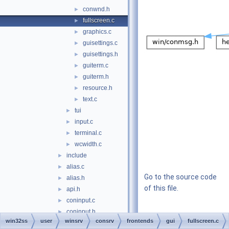
conwnd.h
►
fullscreen.c
►
graphics.c
►
guisettings.c
►
guisettings.h
►
guiterm.c
►
guiterm.h
►
resource.h
►
text.c
►
tui
►
input.c
►
terminal.c
►
wcwidth.c
►
include
►
alias.c
►
Go to the source code
alias.h
►
of this file.
api.h
►
coninput.c
►
coninput.h
►
Macros
win32ss
user
winsrv
consrv
frontends
gui
fullscreen.c
conoutput.c
►