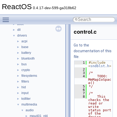
Classes
►
ReactOS
Files
▼
0.4.17-dev-599-ga318b62
File List
▼
Toggle main menu visibility
base
►
boot
►
dll
►
control.c
drivers
▼
acpi
►
Go to the
base
►
documentation of this
battery
►
file.
bluetooth
►
    1
#include 
bus
►
<
sndblst.h
>
    2
crypto
►
    3
/*
filesystems
►
    4
    TODO: 
MmMapIoSpac
filters
►
e()
    5
*/
hid
►
    6
input
    7
/*
►
    8
    This 
ksfilter
►
checks the 
read or 
multimedia
▼
write 
status port 
audio
▼
of the 
mpu401_nt4
►
device.