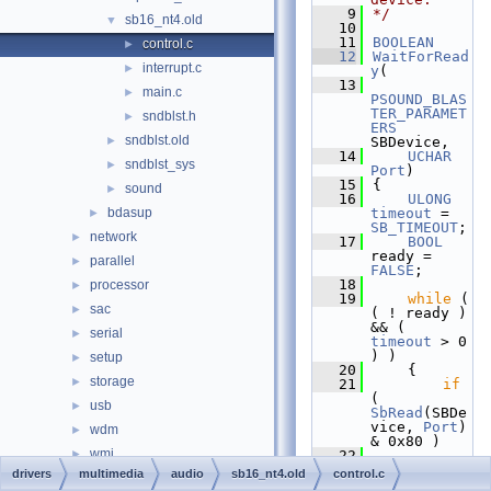
    9
*/
sb16_nt4.old
▼
   10
   11
BOOLEAN
control.c
►
   12
WaitForRead
interrupt.c
►
y
(
   13
main.c
►
PSOUND_BLAS
TER_PARAMET
sndblst.h
►
ERS
sndblst.old
►
SBDevice,
   14
UCHAR
sndblst_sys
►
Port
)
   15
{
sound
►
   16
ULONG
bdasup
timeout
 = 
►
SB_TIMEOUT
;
network
►
   17
BOOL
ready = 
parallel
►
FALSE
;
   18
processor
►
   19
while
 ( 
sac
►
( ! ready ) 
&& ( 
serial
►
timeout
 > 0 
) )
setup
►
   20
    {
storage
►
   21
if
( 
usb
►
SbRead
(SBDe
vice, 
Port
) 
wdm
►
& 0x80 )
wmi
►
   22
return
drivers
multimedia
audio
sb16_nt4.old
control.c
hal
►
TRUE
;