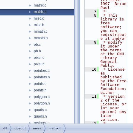
1997  Brian 
matrix.c
►
Paul
    7
 *
matrix.h
►
    8
 * This 
misc.c
►
library is 
free 
misc.h
►
software; 
you can 
mmath.c
►
redistribut
mmath.h
►
e it and/or
    9
 * modify 
pb.c
►
it under 
the terms 
pb.h
►
of the GNU 
pixel.c
Library 
►
General 
pixel.h
►
Public
   10
 * License 
pointers.c
►
as 
published 
pointers.h
►
by the Free 
points.c
►
Software 
Foundation; 
points.h
►
either
   11
 * version 
polygon.c
►
2 of the 
polygon.h
►
License, or 
(at your 
quads.c
►
option) any 
later 
quads.h
►
version.
rastpos.c
►
   12
 *
   13
 * This 
dll
opengl
mesa
matrix.h
rastpos.h
►
library is 