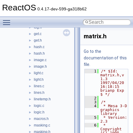
feedback.c
►
ReactOS
feedback.h
►
0.4.17-dev-599-ga318b62
fixed.h
►
Toggle main menu visibility
fog.c
►
fog.h
►
get.c
►
matrix.h
get.h
►
hash.c
►
Go to the
hash.h
►
documentation of this
image.c
►
file.
image.h
►
    1
/* $Id: 
light.c
►
matrix.h,v 
1.3 
light.h
►
1997/04/20 
lines.c
►
16:18:15 
brianp Exp 
lines.h
►
$ */
    2
linetemp.h
►
    3
/*
logic.c
    4
 * Mesa 3-D 
►
graphics 
logic.h
►
library
    5
 * Version:  
macros.h
►
2.3
    6
 * 
masking.c
►
Copyright 
masking.h
►
(C) 1995-