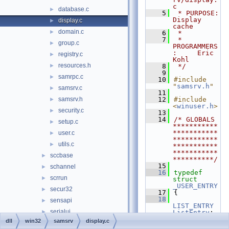
c
database.c
►
    5
 * PURPOSE:         
Display 
display.c
►
cache
domain.c
►
    6
 *
    7
 * 
group.c
►
PROGRAMMERS
:     Eric 
registry.c
►
Kohl
resources.h
►
    8
 */
    9
samrpc.c
►
   10
#include 
"
samsrv.h
"
samsrv.c
►
   11
samsrv.h
   12
#include 
►
<
winuser.h
>
security.c
►
   13
   14
/* GLOBALS 
setup.c
►
***********
***********
user.c
►
***********
utils.c
►
***********
***********
sccbase
►
**********/
   15
schannel
►
   16
typedef
scrrun
►
struct 
_USER_ENTRY
secur32
►
   17
{
   18
sensapi
►
LIST_ENTRY
serialui
►
ListEntry
;
   19
dll
win32
samsrv
display.c
setupapi
►
SAMPR_DOMAI