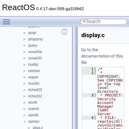
powrprof
►
ReactOS
profmap
►
0.4.17-dev-599-ga318b62
propsys
►
Toggle main menu visibility
psapi
►
pstorec
►
qmgr
►
display.c
qmgrprxy
►
query
►
Go to the
rasadhlp
►
documentation of this
rasapi32
►
file.
rasdlg
►
    1
/*
rasman
►
    2
 * 
COPYRIGHT:       
regapi
►
See COPYING 
resutils
►
in the top 
level 
riched20
►
directory
    3
 * PROJECT:         
riched32
►
Security 
rpcrt4
Account 
►
Manager 
rsaenh
►
(SAM) 
Server
samlib
►
    4
 * FILE:            
reactos/dll
samsrv
▼
/win32/sams
alias.c
►
rv/display.