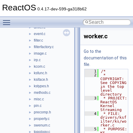
clocks.c
►
ReactOS
connectivity.c
►
0.4.17-dev-599-ga318b62
device.c
►
Toggle main menu visibility
deviceinterface.c
►
driver.c
►
event.c
►
worker.c
filter.c
►
filterfactory.c
►
Go to the
image.c
►
documentation of this
irp.c
►
file.
kcom.c
►
    1
/*
ksfunc.h
►
    2
 * 
COPYRIGHT:       
ksiface.h
►
See COPYING 
kstypes.h
►
in the top 
level 
methods.c
►
directory
    3
 * PROJECT:         
misc.c
►
ReactOS 
pin.c
Kernel 
►
Streaming
precomp.h
►
    4
 * FILE:            
drivers/ksf
property.c
►
ilter/ks/wo
rker.c
swenum.c
►
    5
 * PURPOSE:         
topology.c
►
KS 