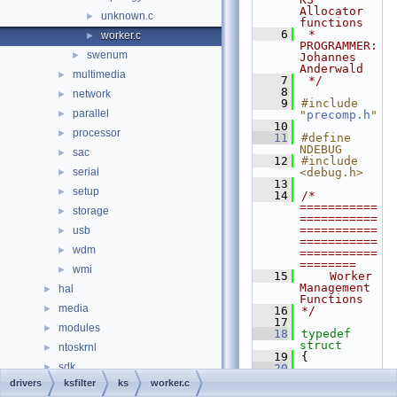
Allocator 
unknown.c
►
functions
    6
 * 
worker.c
►
PROGRAMMER:      
swenum
►
Johannes 
Anderwald
multimedia
►
    7
 */
    8
network
►
    9
#include 
parallel
►
"
precomp.h
"
   10
processor
►
   11
#define 
NDEBUG
sac
►
   12
#include 
serial
<debug.h>
►
   13
setup
►
   14
/* 
===========
storage
►
===========
===========
usb
►
===========
wdm
►
===========
========
wmi
►
   15
    Worker 
Management 
hal
►
Functions
media
►
   16
*/
   17
modules
►
   18
typedef
struct
ntoskrnl
►
   19
{
sdk
►
   20
WORK_QUEUE_
drivers
ksfilter
ks
worker.c
subsystems
►
ITEM