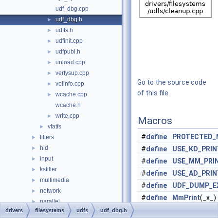
udf_dbg.cpp
udf_dbg.h
►
udffs.h
►
udfinit.cpp
►
udfpubl.h
►
unload.cpp
►
verfysup.cpp
►
Go to the source code
volinfo.cpp
►
of this file.
wcache.cpp
►
wcache.h
write.cpp
►
Macros
vfatfs
►
#
define
PROTECTED_
filters
►
hid
►
#
define
USE_KD_PRIN
input
►
#
define
USE_MM_PRI
ksfilter
►
#
define
USE_AD_PRIN
multimedia
►
#
define
UDF_DUMP_E
network
►
#
define
MmPrint
(_x_)
parallel
►
#
define
TmPrint
(_x_)
drivers
filesystems
udfs
udf_dbg.h
processor
►