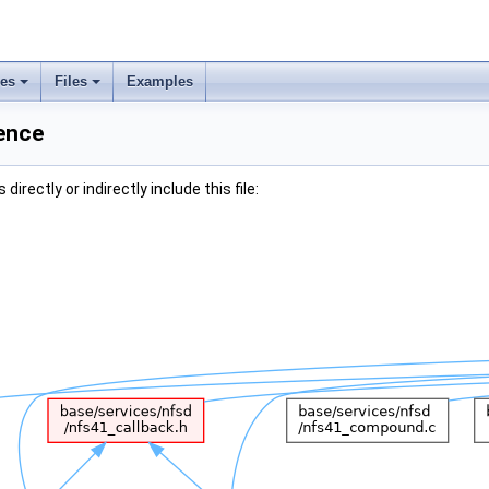
ses
Files
Examples
rence
irectly or indirectly include this file: