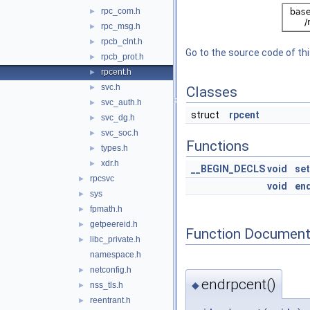
rpc_com.h
►
rpc_msg.h
►
rpcb_clnt.h
►
Go to the source code of this
rpcb_prot.h
►
rpcent.h
►
svc.h
►
Classes
svc_auth.h
►
struct
rpcent
svc_dg.h
►
svc_soc.h
►
Functions
types.h
►
xdr.h
►
__BEGIN_DECLS
void
set
rpcsvc
►
void
en
sys
►
fpmath.h
►
getpeereid.h
►
Function Document
libc_private.h
►
namespace.h
netconfig.h
►
endrpcent()
◆
nss_tls.h
►
reentrant.h
►