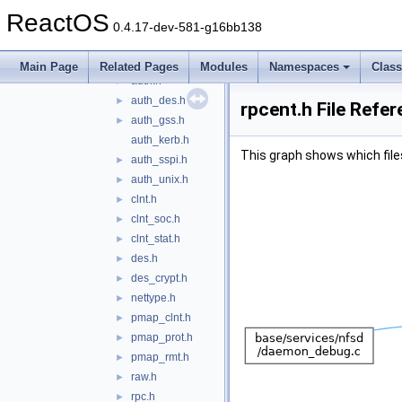
src
►
ReactOS
tirpc
▼
0.4.17-dev-581-g16bb138
misc
►
rpc
▼
Main Page
Related Pages
Modules
Namespaces
Clas
auth.h
►
auth_des.h
►
rpcent.h File Refe
auth_gss.h
►
auth_kerb.h
This graph shows which files d
auth_sspi.h
►
auth_unix.h
►
clnt.h
►
clnt_soc.h
►
clnt_stat.h
►
des.h
►
des_crypt.h
►
nettype.h
►
pmap_clnt.h
►
pmap_prot.h
►
pmap_rmt.h
►
raw.h
►
rpc.h
►