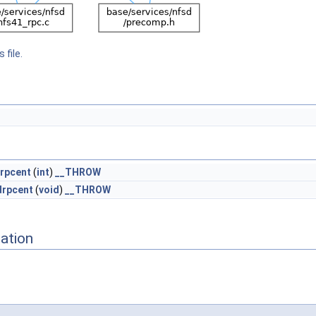
 file.
rpcent
(
int
)
__THROW
drpcent
(
void
)
__THROW
ation