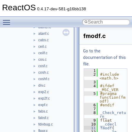
acosf.c
►
ReactOS
adjust.c
►
0.4.17-dev-581-g16bb138
asin.c
►
Toggle main menu visibility
asinf.c
►
atan2f.c
►
atanf.c
►
fmodf.c
cabs.c
►
ceil.c
►
Go to the
ceilf.c
►
documentation of this
cos.c
►
file.
cosf.c
►
    1
cosh.c
►
    2
#include 
<math.h>
coshf.c
►
    3
div.c
►
    4
#ifdef 
_MSC_VER
exp2.c
►
    5
#pragma 
function(fm
exp2f.c
►
odf)
expf.c
    6
#endif
►
    7
fabs.c
►
    8
_Check_retu
rn_
fabsf.c
►
    9
float
   10
__cdecl
fdivbug.c
►
   11
fmodf
(
floor.c
►
   12
_In_