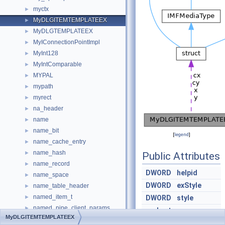
myctx
►
MyDLGITEMTEMPLATEEX
►
MyDLGTEMPLATEEX
►
MyIConnectionPointImpl
►
MyInt128
►
MyIntComparable
►
MYPAL
►
mypath
►
myrect
►
na_header
►
name
►
name_bit
►
[
legend
]
name_cache_entry
►
name_hash
►
Public Attributes
name_record
►
DWORD
helpid
name_space
►
DWORD
exStyle
name_table_header
►
named_item_t
►
DWORD
style
named_pipe_client_params
►
short
x
MyDLGITEMTEMPLATEEX
NAMEDCOLOR
►
short
y