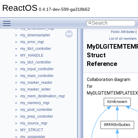
my_color_deconverter
►
ReactOS
my_comp_master
►
0.4.17-dev-599-ga318b62
my_custom_pbuf
►
Toggle main menu visibility
my_decomp_master
►
my_destination_mgr
►
Public Attributes
|
my_downsampler
►
List of all members
my_error_mgr
►
MyDLGITEMTEM
my_fdct_controller
►
Struct
MY_HANDLE
►
my_idct_controller
Reference
►
my_input_controller
►
my_main_controller
►
Collaboration diagram
my_marker_reader
►
for
my_marker_writer
►
MyDLGITEMTEMPLATEEX
my_mem_destination_mgr
►
my_memory_mgr
►
my_post_controller
►
my_prep_controller
►
my_source_mgr
►
MY_STRUCT
►
my_upsampler
►