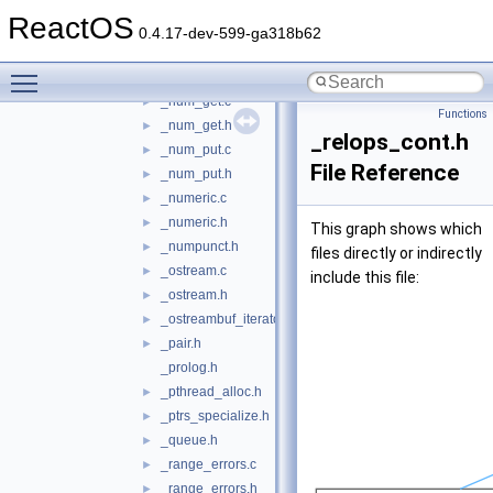
_monetary.c
►
ReactOS
_monetary.h
►
0.4.17-dev-599-ga318b62
_move_construct_fwk.h
►
Toggle main menu visibility
_new.h
►
_num_get.c
►
Functions
_num_get.h
►
_relops_cont.h
_num_put.c
►
File Reference
_num_put.h
►
_numeric.c
►
_numeric.h
►
This graph shows which
_numpunct.h
►
files directly or indirectly
_ostream.c
►
include this file:
_ostream.h
►
_ostreambuf_iterator.h
►
_pair.h
►
_prolog.h
_pthread_alloc.h
►
_ptrs_specialize.h
►
_queue.h
►
_range_errors.c
►
_range_errors.h
►