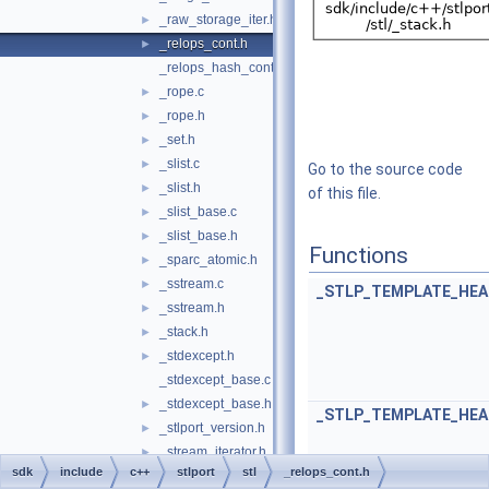
_raw_storage_iter.h
►
_relops_cont.h
►
_relops_hash_cont.h
_rope.c
►
_rope.h
►
_set.h
►
_slist.c
►
Go to the source code
_slist.h
►
of this file.
_slist_base.c
►
_slist_base.h
►
Functions
_sparc_atomic.h
►
_sstream.c
►
_STLP_TEMPLATE_HEA
_sstream.h
►
_stack.h
►
_stdexcept.h
►
_stdexcept_base.c
_stdexcept_base.h
►
_STLP_TEMPLATE_HEA
_stlport_version.h
►
_stream_iterator.h
►
sdk
include
c++
stlport
stl
_relops_cont.h
_streambuf.c
►