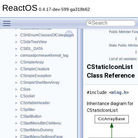
CShellLibrary
►
ReactOS
CShellLink
►
0.4.17-dev-599-ga318b62
CShellMenuCallback
►
Toggle main menu visibility
CShellTaskScheduler
►
CShellWndThread
►
Public Member Func
CSHEnumClassesOfCategories
►
|
CSideTreeView
►
Static Public Attribu
CSIDL_DATA
►
|
csimaadpcmwaveformat_tag
►
List of all members
CSimpleArray
►
CStaticIconList
CSimpleCreature
►
Class Reference
CSimpleException
►
CSimpleShellItemArray
►
CSize
►
#include <
mlng.h
>
CSocket
►
CSortableHeader
►
Inheritance diagram for
CSplitter
►
CStaticIconList:
CStartButton
►
CStartMenuBtnCtxMenu
►
CStartMenuDummy
►
CStartMenuSettingsPage
►