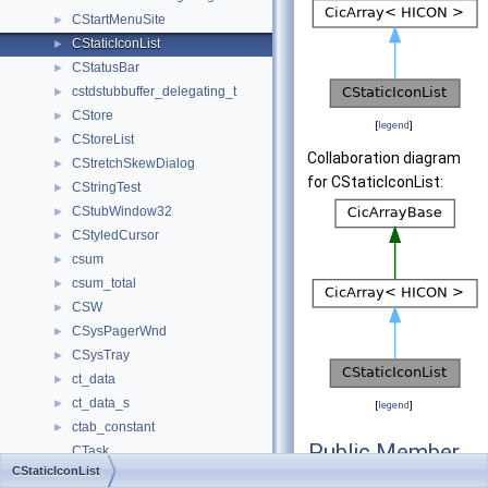
CStartMenuSite
►
CStaticIconList
►
CStatusBar
►
cstdstubbuffer_delegating_t
►
CStore
►
[
legend
]
CStoreList
►
Collaboration diagram
CStretchSkewDialog
►
for CStaticIconList:
CStringTest
►
CStubWindow32
►
CStyledCursor
►
csum
►
csum_total
►
CSW
►
CSysPagerWnd
►
CSysTray
►
ct_data
►
ct_data_s
►
[
legend
]
ctab_constant
►
Public Member
CTask
Functions
CStaticIconList
CTaskBand
►