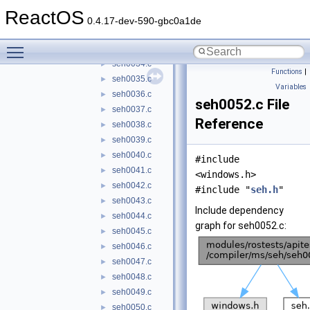
seh0030.c
►
ReactOS
seh0031.c
►
0.4.17-dev-590-gbc0a1de
seh0032.c
►
Toggle main menu visibility
seh0033.c
►
seh0034.c
►
Functions
|
seh0035.c
►
Variables
seh0036.c
►
seh0052.c File
seh0037.c
►
Reference
seh0038.c
►
seh0039.c
►
seh0040.c
►
#include
seh0041.c
►
<windows.h>
seh0042.c
►
#include "
seh.h
"
seh0043.c
►
Include dependency
seh0044.c
►
graph for seh0052.c:
seh0045.c
►
seh0046.c
►
seh0047.c
►
seh0048.c
►
seh0049.c
►
seh0050.c
►