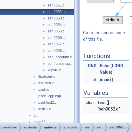
seh0051.c
►
seh0052.c
►
seh0053.c
►
seh0054.c
►
seh0055.c
►
Go to the source code
seh0056.c
►
of this file.
seh0057.c
►
seh0058.c
►
Functions
seh_noreturn.c
►
sehframes.cpp
►
LONG
Echo
(
LONG
xcpt4u.c
►
Value
)
floatconv.c
►
int
main
()
ms_seh.c
►
pseh.c
►
Variables
pseh_cpp.cpp
char
test
[] =
psehtest2.c
►
"seh0052.c"
testlist.c
►
crt
►
crypt32
►
modules
rostests
apitests
compiler
ms
seh
seh0052.c
Function
dbghelp
►