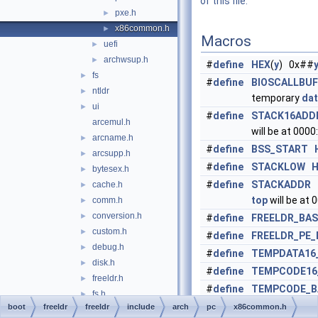
of this file.
pxe.h
►
x86common.h
►
Macros
uefi
►
archwsup.h
►
#
define
HEX
(
y
) 0x##
fs
►
#
define
BIOSCALLBUF
ntldr
►
temporary
da
ui
►
#
define
STACK16ADD
arcemul.h
will be at 0000
arcname.h
►
#
define
BSS_START
arcsupp.h
►
#
define
STACKLOW
H
bytesex.h
►
#
define
STACKADDR
cache.h
►
top
will be at 
comm.h
►
conversion.h
►
#
define
FREELDR_BAS
custom.h
►
#
define
FREELDR_PE_
debug.h
►
#
define
TEMPDATA16
disk.h
►
#
define
TEMPCODE16
freeldr.h
►
#
define
TEMPCODE_B
fs.h
►
#
define
MEMORY_MAR
boot
freeldr
freeldr
include
arch
pc
x86common.h
hwide.h
►