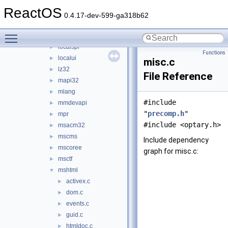
iphlpapi
►
ReactOS
itss
►
0.4.17-dev-599-ga318b62
jscript
►
Toggle main menu visibility
kernel32
►
localspl
►
Functions
localui
►
misc.c
lz32
►
File Reference
mapi32
►
mlang
►
#include
mmdevapi
►
"
precomp.h
"
mpr
►
#include <optary.h>
msacm32
►
mscms
►
Include dependency
mscoree
►
graph for misc.c:
msctf
►
mshtml
▼
activex.c
►
dom.c
►
events.c
►
guid.c
►
htmldoc.c
►