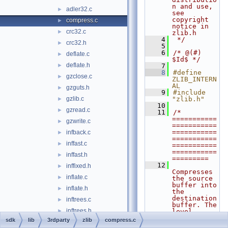
n and use, 
adler32.c
►
see 
copyright 
compress.c
►
notice in 
crc32.c
►
zlib.h
    4
 */
crc32.h
►
    5
    6
/* @(#) 
deflate.c
►
$Id$ */
deflate.h
►
    7
    8
#define 
gzclose.c
►
ZLIB_INTERN
AL
gzguts.h
►
    9
#include 
gzlib.c
"zlib.h"
►
   10
gzread.c
►
   11
/* 
===========
gzwrite.c
►
===========
===========
infback.c
►
===========
inffast.c
►
===========
===========
inffast.h
►
=========
   12
inffixed.h
►
Compresses 
inflate.c
►
the source 
buffer into 
inflate.h
►
the 
destination 
inftrees.c
►
buffer. The 
inftrees.h
►
level
   13
sdk
lib
3rdparty
zlib
compress.c
trees.c
►
parameter 