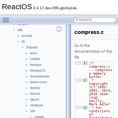
drivers
►
ReactOS
hal
►
0.4.17-dev-590-gbc0a1de
media
►
Toggle main menu visibility
modules
►
ntoskrnl
►
sdk
▼
compress.c
include
►
lib
▼
Go to the
3rdparty
▼
documentation of this
adns
►
file.
cardlib
►
    1
/* 
freetype
►
compress.c 
-- compress 
libmpg123
►
a memory 
libsamplerate
►
buffer
    2
 * 
libwin-iconv
►
Copyright 
(C) 1995-
libwine
►
2005, 2014, 
libxml2
2016 Jean-
►
loup 
stlport
►
Gailly, 
Mark Adler
strmbase
►
    3
 * For 
conditions 
zlib
▼
of 
contrib
►
distributio