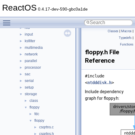
bus
►
ReactOS
crypto
►
0.4.17-dev-590-gbc0a1de
filesystems
►
Toggle main menu visibility
filters
►
hid
►
Classes
|
Macros
|
input
►
Typedefs
|
ksfilter
►
Functions
multimedia
►
floppy.h File
network
►
Reference
parallel
►
processor
►
sac
►
#include
serial
►
<
ntdddisk.h
>
setup
►
Include dependency
storage
▼
graph for floppy.h:
class
►
floppy
▼
fdc
►
floppy
▼
csqrtns.c
►
csqrtns.h
►