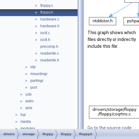
floppy.c
►
floppy.h
►
hardware.c
►
hardware.h
►
This graph shows which
ioctl.c
►
files directly or indirectly
ioctl.h
►
include this file:
precomp.h
readwrite.c
►
readwrite.h
►
ide
►
mountmgr
►
partmgr
►
port
►
usb
►
wdm
►
wmi
►
hal
►
media
►
Go to the source code
modules
►
drivers
storage
floppy
floppy
floppy.h
of this file.
ntoskrnl
►