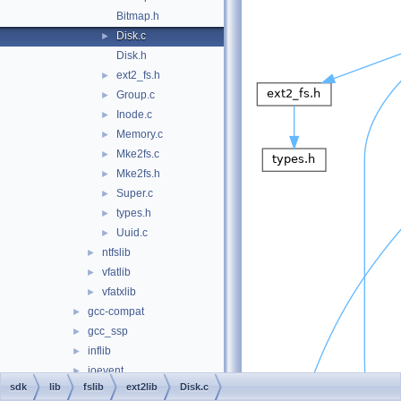
Bitmap.h
Disk.c
►
Disk.h
ext2_fs.h
►
Group.c
►
Inode.c
►
Memory.c
►
Mke2fs.c
►
Mke2fs.h
►
Super.c
►
types.h
►
Uuid.c
►
ntfslib
►
vfatlib
►
vfatxlib
►
gcc-compat
►
gcc_ssp
►
inflib
►
ioevent
►
sdk
lib
fslib
ext2lib
Disk.c
llvm-compat
►