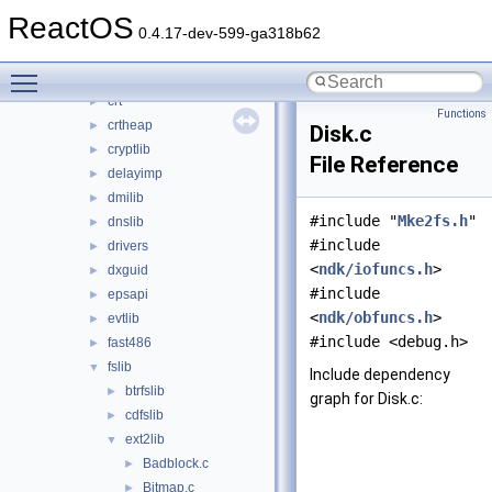
comsupp
►
ReactOS
conutils
►
0.4.17-dev-599-ga318b62
cportlib
►
Toggle main menu visibility
cpprt
►
crt
►
Functions
crtheap
►
Disk.c
cryptlib
►
File Reference
delayimp
►
dmilib
►
#include "
Mke2fs.h
"
dnslib
►
#include
drivers
►
<
ndk/iofuncs.h
>
dxguid
►
#include
epsapi
►
<
ndk/obfuncs.h
>
evtlib
►
#include <debug.h>
fast486
►
fslib
▼
Include dependency
btrfslib
►
graph for Disk.c:
cdfslib
►
ext2lib
▼
Badblock.c
►
Bitmap.c
►