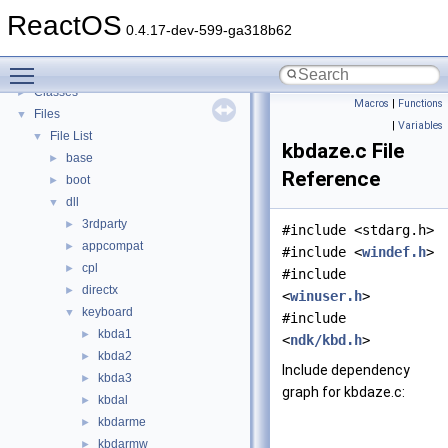
Todo List
ReactOS
Deprecated List
0.4.17-dev-599-ga318b62
Modules
►
Toggle main menu visibility
Namespaces
►
Classes
►
Macros
|
Functions
Files
▼
|
Variables
File List
▼
kbdaze.c File
base
►
Reference
boot
►
dll
▼
3rdparty
►
#include <stdarg.h>
appcompat
►
#include <
windef.h
>
cpl
►
#include
directx
►
<
winuser.h
>
keyboard
▼
#include
kbda1
►
<
ndk/kbd.h
>
kbda2
►
Include dependency
kbda3
►
graph for kbdaze.c:
kbdal
►
kbdarme
►
kbdarmw
►