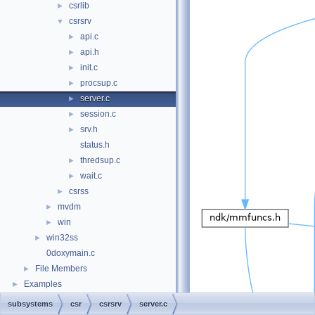
csrlib
►
csrsrv
▼
api.c
►
api.h
►
init.c
►
procsup.c
►
server.c
►
session.c
►
srv.h
►
status.h
thredsup.c
►
wait.c
►
csrss
►
mvdm
►
win
►
win32ss
►
0doxymain.c
File Members
►
Examples
►
subsystems
csr
csrsrv
server.c