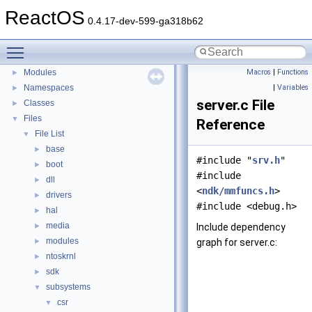
BSD License
ReactOS
0.4.17-dev-599-ga318b62
General Information
►
Todo List
Toggle main menu visibility
Deprecated List
Modules
Macros
|
Functions
►
Namespaces
|
Variables
►
server.c File
Classes
►
Files
▼
Reference
File List
▼
base
►
#include "
srv.h
"
boot
►
#include
dll
►
<
ndk/mmfuncs.h
>
drivers
►
#include <debug.h>
hal
►
media
►
Include dependency
modules
►
graph for server.c:
ntoskrnl
►
sdk
►
subsystems
▼
csr
▼