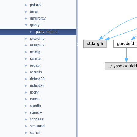
pstorec
►
qmgr
►
qmgrprxy
►
query
▼
query_main.c
►
rasadhlp
►
rasapi32
►
rasdlg
►
rasman
►
regapi
►
resutils
►
riched20
►
riched32
►
rpcrt4
►
rsaenh
►
samlib
►
samsrv
►
sccbase
►
schannel
►
scrrun
►