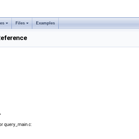
ses
Files
Examples
Reference
"
or query_main.c: