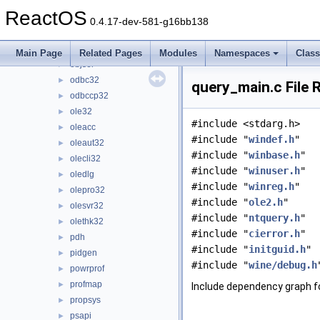
npptools
►
ReactOS
ntdsapi
►
0.4.17-dev-581-g16bb138
ntlanman
►
ntmarta
►
Main Page
Related Pages
Modules
Namespaces
Clas
objsel
►
odbc32
►
query_main.c File 
odbccp32
►
ole32
►
#include <stdarg.h>
oleacc
►
#include "
windef.h
"
oleaut32
►
#include "
winbase.h
"
olecli32
►
#include "
winuser.h
"
oledlg
►
#include "
winreg.h
"
olepro32
►
#include "
ole2.h
"
olesvr32
►
#include "
ntquery.h
"
olethk32
►
#include "
cierror.h
"
pdh
►
#include "
initguid.h
"
pidgen
►
#include "
wine/debug.h
powrprof
►
profmap
►
Include dependency graph f
propsys
►
psapi
►