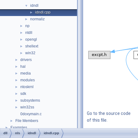
idndl
▼
idndl.cpp
►
normaliz
►
np
►
ntdll
►
opengl
►
shellext
►
win32
►
drivers
►
hal
►
media
►
modules
►
ntoskrnl
►
sdk
►
subsystems
►
win32ss
►
Go to the source code
0doxymain.c
of this file.
File Members
►
Examples
►
dll
nls
idndl
idndl.cpp
Macros