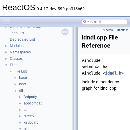
Multithreading
ReactOS
Optimization hints
0.4.17-dev-599-ga318b62
Implementation Notes
Toggle main menu visibility
BSD License
General Information
►
Macros
|
Functions
Todo List
idndl.cpp File
Deprecated List
Reference
Modules
►
Namespaces
►
Classes
►
#include
Files
▼
<windows.h>
File List
▼
#include <
idndl.h
>
base
►
Include dependency
boot
►
graph for idndl.cpp:
dll
▼
3rdparty
►
appcompat
►
cpl
►
directx
►
keyboard
►
nls
▼