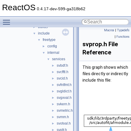
3rdparty
▼
ReactOS
adns
►
0.4.17-dev-599-ga318b62
cardlib
►
Toggle main menu visibility
freetype
▼
builds
►
Macros
|
Typedefs
include
▼
|
Functions
freetype
▼
svprop.h File
config
►
Reference
internal
▼
services
▼
svbdf.h
►
This graph shows which
svcfftl.h
►
files directly or indirectly
svcid.h
►
include this file:
svfntfmt.h
►
svgldict.h
►
svgxval.h
►
svkern.h
►
svmetric.h
►
svmm.h
►
svotval.h
►
svpfr.h
►