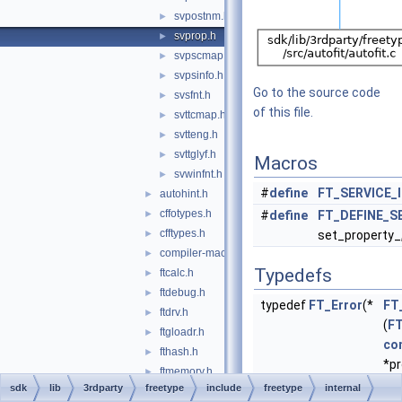
svpostnm.h
►
svprop.h
►
svpscmap.h
►
svpsinfo.h
►
Go to the source code
svsfnt.h
►
of this file.
svttcmap.h
►
svtteng.h
►
svttglyf.h
►
Macros
svwinfnt.h
►
#
define
FT_SERVICE_
autohint.h
►
cffotypes.h
►
#
define
FT_DEFINE_S
cfftypes.h
►
set_property_
compiler-macros.h
►
Typedefs
ftcalc.h
►
ftdebug.h
►
typedef
FT_Error
(*
FT
ftdrv.h
►
(
F
ftgloadr.h
►
co
fthash.h
►
*p
ftmemory.h
►
vo
sdk
lib
3rdparty
freetype
include
freetype
internal
ftobjs.h
►