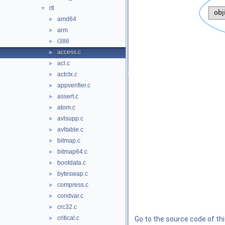
rtl
▼
amd64
►
arm
►
i386
►
access.c
►
acl.c
►
actctx.c
►
appverifier.c
►
assert.c
►
atom.c
►
avlsupp.c
►
avltable.c
►
bitmap.c
►
bitmap64.c
►
bootdata.c
►
byteswap.c
►
compress.c
►
condvar.c
►
crc32.c
►
critical.c
►
Go to the source code of this