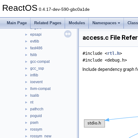
delayimp
►
ReactOS
dmilib
►
0.4.17-dev-590-gbc0a1de
dnslib
►
drivers
►
Main Page
Related Pages
Modules
Namespaces
Clas
dxguid
►
epsapi
►
access.c File Refe
evtlib
►
fast486
►
#include <
rtl.h
>
fslib
►
#include <debug.h>
gcc-compat
►
gcc_ssp
►
Include dependency graph f
inflib
►
ioevent
►
llvm-compat
►
lsalib
►
nt
►
pathcch
►
poguid
►
pseh
►
rossym
►
rossym_new
►