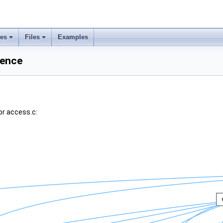
ses
Files
Examples
rence
or access.c: