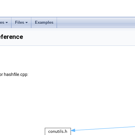
ses
Files
Examples
Reference
r hashfile.cpp: