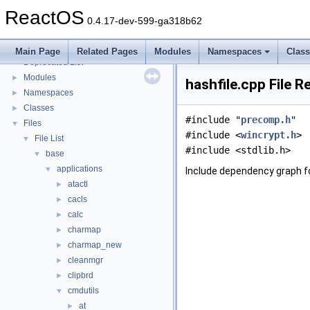
Implementation Notes
ReactOS
BSD License
0.4.17-dev-599-ga318b62
General Information
►
Todo List
Main Page
Related Pages
Modules
Namespaces
Clas
Deprecated List
Modules
►
hashfile.cpp File 
Namespaces
►
Classes
►
#include "
precomp.h
"
Files
▼
#include <
wincrypt.h
>
File List
▼
#include <stdlib.h>
base
▼
applications
▼
Include dependency graph fo
atactl
►
cacls
►
calc
►
charmap
►
charmap_new
►
cleanmgr
►
clipbrd
►
cmdutils
▼
at
►