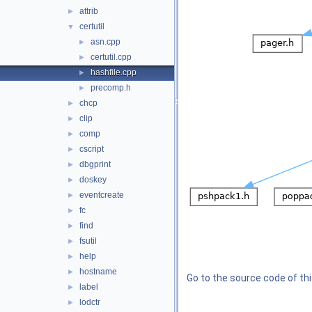
attrib
►
certutil
▼
asn.cpp
►
certutil.cpp
►
hashfile.cpp
►
precomp.h
►
chcp
►
clip
►
comp
►
cscript
►
dbgprint
►
doskey
►
eventcreate
►
fc
►
find
►
fsutil
►
help
►
hostname
►
Go to the source code of this
label
►
lodctr
►