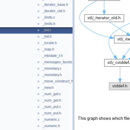
_iterator_base.h
►
_iterator_old.h
►
_limits.c
►
_limits.h
►
_list.c
►
_list.h
►
_locale.h
►
_map.h
►
_mbstate_t.h
_messages_facets.h
►
_monetary.c
►
_monetary.h
►
_move_construct_fwk.h
►
_new.h
►
_num_get.c
►
_num_get.h
►
_num_put.c
►
_num_put.h
►
This graph shows which files d
_numeric.c
►
_numeric.h
►