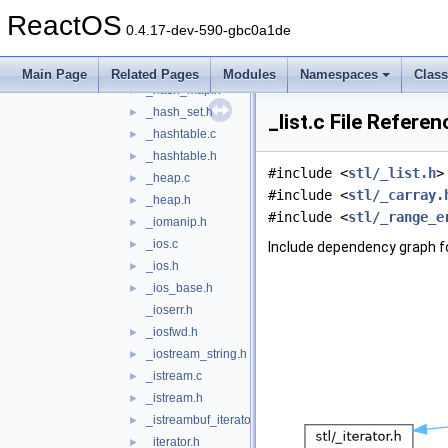
_function.h
►
ReactOS
_function_adaptors.h
►
0.4.17-dev-590-gbc0a1de
_function_base.h
►
_hash_fun.h
►
Main Page
Related Pages
Modules
Namespaces
Clas
_hash_map.h
►
_hash_set.h
►
_list.c File Referen
_hashtable.c
►
_hashtable.h
►
#include <
stl/_list.h
>
_heap.c
►
#include <
stl/_carray.
_heap.h
►
#include <
stl/_range_e
_iomanip.h
►
_ios.c
►
Include dependency graph for
_ios.h
►
_ios_base.h
►
_ioserr.h
_iosfwd.h
►
_iostream_string.h
►
_istream.c
►
_istream.h
►
_istreambuf_iterator.h
►
_iterator.h
►