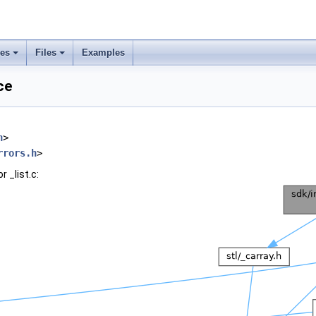
ses
Files
Examples
ce
h
>
rrors.h
>
 _list.c: