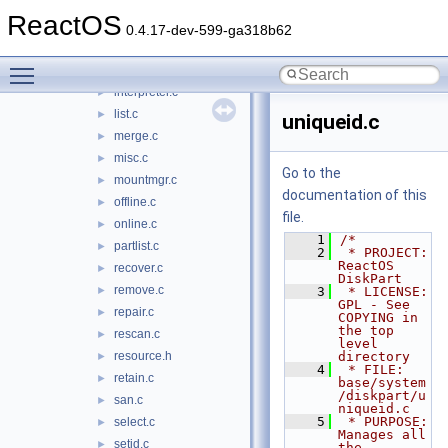
guid.c
►
ReactOS
help.c
►
0.4.17-dev-599-ga318b62
import.c
►
Toggle main menu visibility
inactive.c
►
interpreter.c
►
list.c
►
uniqueid.c
merge.c
►
misc.c
►
Go to the
mountmgr.c
►
documentation of this
offline.c
►
file.
online.c
►
    1
/*
partlist.c
►
    2
 * PROJECT:         
ReactOS 
recover.c
►
DiskPart
remove.c
►
    3
 * LICENSE:         
GPL - See 
repair.c
►
COPYING in 
the top 
rescan.c
►
level 
resource.h
directory
►
    4
 * FILE:            
retain.c
►
base/system
/diskpart/u
san.c
►
niqueid.c
    5
 * PURPOSE:         
select.c
►
Manages all 
setid.c
►
the 