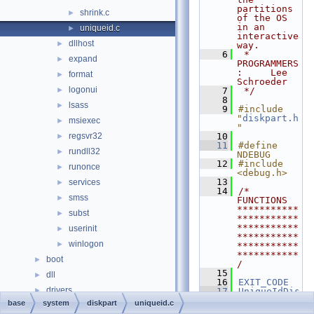
partitions 
shrink.c
►
of the OS 
in an 
uniqueid.c
►
interactive 
dllhost
►
way.
    6
 * 
expand
►
PROGRAMMERS
:     Lee 
format
►
Schroeder
logonui
►
    7
 */
    8
lsass
►
    9
#include 
"
diskpart.h
msiexec
►
"
regsvr32
   10
►
   11
#define 
rundll32
►
NDEBUG
   12
#include 
runonce
►
<debug.h>
   13
services
►
   14
/* 
smss
►
FUNCTIONS 
***********
subst
►
***********
***********
userinit
►
***********
winlogon
►
***********
***********
boot
►
/
   15
dll
►
   16
EXIT_CODE
drivers
►
   17
UniqueIdDis
k
(
base
system
diskpart
uniqueid.c
hal
►
   18
_In_