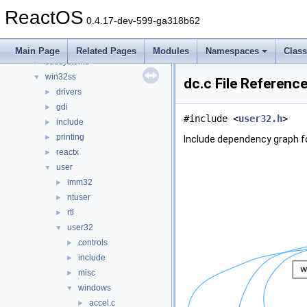
media
►
ReactOS
modules
►
0.4.17-dev-599-ga318b62
ntoskrnl
►
sdk
►
Main Page
Related Pages
Modules
Namespaces
Clas
subsystems
►
win32ss
▼
dc.c File Referenc
drivers
►
gdi
►
#include <
user32.h
>
include
►
printing
►
Include dependency graph fo
reactx
►
user
▼
imm32
►
ntuser
►
rtl
►
user32
▼
controls
►
include
►
misc
►
windows
▼
accel.c
►