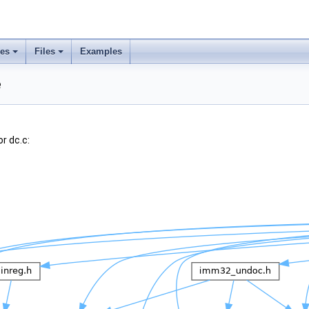
ses
Files
Examples
e
r dc.c: