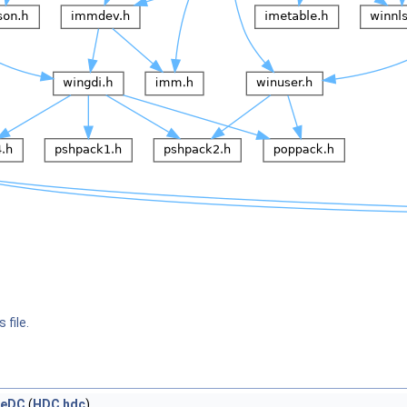
 file.
seDC
(
HDC
hdc
)