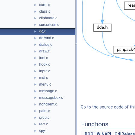
caret.c
►
class.c
►
clipboard.c
►
cursoricon.c
►
dc.c
►
defwnd.c
►
dialog.c
►
draw.c
►
font.c
►
hook.c
►
input.c
►
mdi.c
►
menu.c
►
message.c
►
messagebox.c
►
nonclient.c
►
Go to the source code of this
paint.c
►
prop.c
►
Functions
rect.c
►
spy.c
►
BOOL
WINAPI
GdiRelea