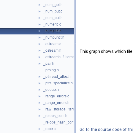
_num_get.h
►
_num_put.c
►
_num_put.h
►
_numeric.c
►
_numeric.h
►
_numpunct.h
►
_ostream.c
►
_ostream.h
►
This graph shows which files d
_ostreambuf_iterator.h
►
_pair.h
►
_prolog.h
_pthread_alloc.h
►
_ptrs_specialize.h
►
_queue.h
►
_range_errors.c
►
_range_errors.h
►
_raw_storage_iter.h
►
_relops_cont.h
►
_relops_hash_cont.h
_rope.c
►
Go to the source code of this