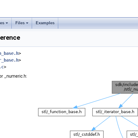
ses
Files
Examples
ference
n_base.h
>
r_base.h
>
.c
>
or _numeric.h: