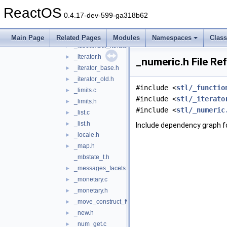
_iosfwd.h
►
ReactOS
_iostream_string.h
►
0.4.17-dev-599-ga318b62
_istream.c
►
_istream.h
►
Main Page
Related Pages
Modules
Namespaces
Clas
_istreambuf_iterator.h
►
_iterator.h
►
_numeric.h File Re
_iterator_base.h
►
_iterator_old.h
►
#include <
stl/_functio
_limits.c
►
#include <
stl/_iterato
_limits.h
►
#include <
stl/_numeric
_list.c
►
_list.h
►
Include dependency graph f
_locale.h
►
_map.h
►
_mbstate_t.h
_messages_facets.h
►
_monetary.c
►
_monetary.h
►
_move_construct_fwk.h
►
_new.h
►
_num_get.c
►