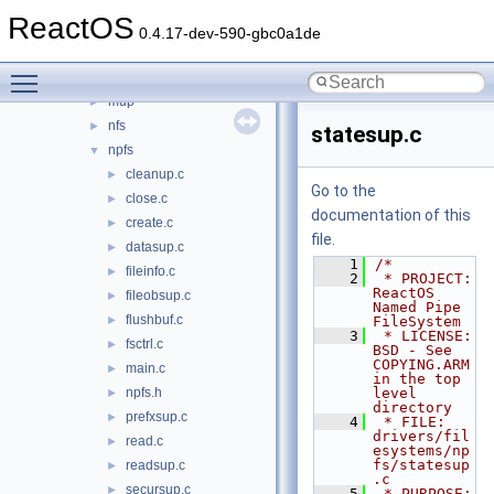
ext2
►
ReactOS
fastfat
►
0.4.17-dev-590-gbc0a1de
fs_rec
►
Toggle main menu visibility
msfs
►
mup
►
nfs
►
statesup.c
npfs
▼
cleanup.c
►
Go to the
close.c
►
documentation of this
create.c
►
file.
datasup.c
►
    1
/*
fileinfo.c
►
    2
 * PROJECT:     
ReactOS 
fileobsup.c
►
Named Pipe 
flushbuf.c
►
FileSystem
    3
 * LICENSE:     
fsctrl.c
►
BSD - See 
COPYING.ARM 
main.c
►
in the top 
npfs.h
level 
►
directory
prefxsup.c
►
    4
 * FILE:        
drivers/fil
read.c
►
esystems/np
fs/statesup
readsup.c
►
.c
secursup.c
►
    5
 * PURPOSE:     