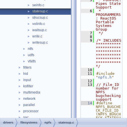
Pipes State 
seinfo.c
►
Support
    6
 * 
statesup.c
►
PROGRAMMERS
strucsup.c
►
: ReactOS 
Portable 
volinfo.c
►
Systems 
Group
waitsup.c
►
    7
 */
write.c
►
    8
    9
/* INCLUDES 
writesup.c
►
***********
***********
ntfs
►
***********
udfs
***********
►
***********
vfatfs
►
***********
*/
filters
►
   10
   11
#include 
hid
►
"
npfs.h
"
input
►
   12
   13
// File ID 
ksfilter
►
number for 
NPFS 
multimedia
►
bugchecking 
network
►
support
   14
#define 
parallel
►
NPFS_BUGCHE
CK_FILE_ID   
processor
►
(NPFS_BUGCH
sac
►
ECK_STATESU
P)
drivers
filesystems
npfs
statesup.c
serial
►
   15