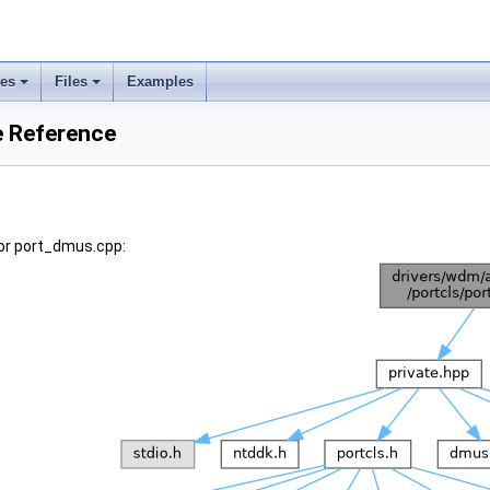
ses
Files
Examples
e Reference
or port_dmus.cpp: