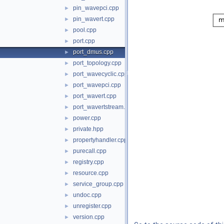
pin_wavepci.cpp
►
pin_wavert.cpp
►
pool.cpp
►
port.cpp
►
port_dmus.cpp
►
port_topology.cpp
►
port_wavecyclic.cpp
►
port_wavepci.cpp
►
port_wavert.cpp
►
port_wavertstream.cpp
►
power.cpp
►
private.hpp
►
propertyhandler.cpp
►
purecall.cpp
►
registry.cpp
►
resource.cpp
►
service_group.cpp
►
undoc.cpp
►
unregister.cpp
►
version.cpp
►