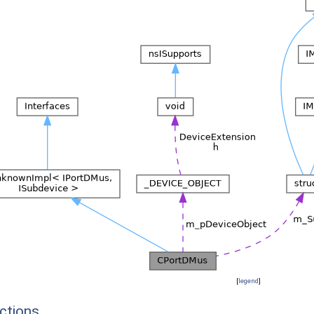
[
legend
]
ctions