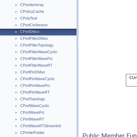
CPointerArray
►
CPolicyCache
►
CPolyText
►
CPortClsVersion
►
CPortDMus
►
CPortFilterDMus
►
CPortFilterTopology
►
CPortFilterWaveCyclic
►
CPortFilterWavePci
►
CPortFilterWaveRT
►
CPortPinDMus
►
CPortPinWaveCyclic
►
CPortPinWavePci
►
CPortPinWaveRT
►
CPortTopology
►
CPortWaveCyclic
►
CPortWavePci
►
CPortWaveRT
►
CPortWaveRTStreamInit
►
CPrinterFolder
►
Public Member Fun