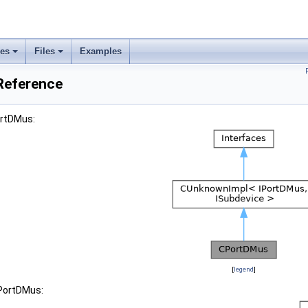
ses
Files
Examples
Reference
ortDMus:
[
legend
]
CPortDMus: