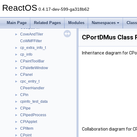
counter_values
►
ReactOS
counterset_instance
►
0.4.17-dev-599-ga318b62
counterset_template
►
CountTest
►
Main Page
Related Pages
Modules
Namespaces
Clas
COutputPin
►
CoveAndTiler
►
CPortDMus Class 
CoWMFFilter
cp_extra_info_t
►
Inheritance diagram for CP
cp_info
►
CPaintToolBar
►
CPaletteWindow
►
CPanel
►
cpc_entry_t
►
CPeerHandler
CPin
►
cpinfo_test_data
►
CPipe
►
CPipedProcess
►
CPlApplet
►
CPlItem
►
Collaboration diagram for 
CPoint
►