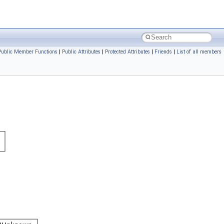
Public Member Functions
|
Public Attributes
|
Protected Attributes
|
Friends
|
List of all members