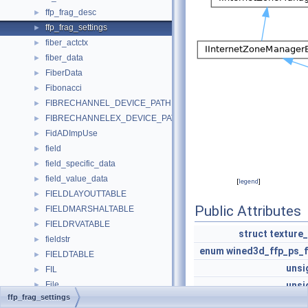
ffp_frag_desc
►
ffp_frag_settings
►
fiber_actctx
►
fiber_data
►
FiberData
►
Fibonacci
►
FIBRECHANNEL_DEVICE_PATH
►
FIBRECHANNELEX_DEVICE_PATH
►
FidADImpUse
►
field
►
field_specific_data
►
field_value_data
►
[
legend
]
FIELDLAYOUTTABLE
►
Public Attributes
FIELDMARSHALTABLE
►
FIELDRVATABLE
►
struct
texture
fieldstr
►
enum
wined3d_ffp_ps_
FIELDTABLE
►
unsi
FIL
►
File
unsi
►
ffp_frag_settings
file
►
unsi