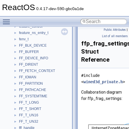
FDISPILLFILE
►
ReactOS
FDO_DEVICE_EXTENSION
►
0.4.17-dev-590-gbc0a1de
FdoInit
►
Toggle main menu visibility
FDSA_info
►
feature_control
►
Public Attributes
|
feature_ns_entry_t
►
List of all members
fenv_t
►
ffp_frag_setting
FF_BLK_DEVICE
►
Struct
FF_BUFFER
►
FF_DEVICE_INFO
Reference
►
FF_DIRENT
►
FF_FETCH_CONTEXT
►
#include
FF_IOMAN
►
<
wined3d_private.h
>
FF_PARTITION
►
FF_PATHCACHE
►
Collaboration diagram
FF_SYSTEMTIME
►
for ffp_frag_settings:
FF_T_LONG
►
FF_T_SHORT
►
FF_T_UN16
►
FF_T_UN32
►
fff_handle
►