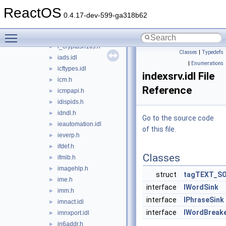
http.h
►
ReactOS
httpext.h
►
0.4.17-dev-599-ga318b62
httprequest.idl
►
Toggle main menu visibility
httprequestid.h
►
i_cryptasn1tls.h
►
Classes
|
Typedefs
iads.idl
►
|
Enumerations
icftypes.idl
►
indexsrv.idl File
icm.h
►
Reference
icmpapi.h
►
idispids.h
►
idndl.h
►
Go to the source code
ieautomation.idl
►
of this file.
ieverp.h
►
ifdef.h
►
Classes
ifmib.h
►
imagehlp.h
►
struct
tagTEXT_S
ime.h
►
interface
IWordSink
imm.h
►
interface
IPhraseSink
imnact.idl
►
interface
IWordBreak
imnxport.idl
►
in6addr.h
►