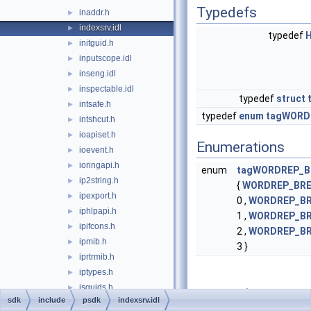
Typedefs
inaddr.h
►
indexsrv.idl
►
typedef
initguid.h
►
inputscope.idl
►
inseng.idl
►
inspectable.idl
►
typedef
struct
intsafe.h
►
typedef
enum
tagWORD
intshcut.h
►
ioapiset.h
►
Enumerations
ioevent.h
►
ioringapi.h
►
enum
tagWORDREP_B
ip2string.h
►
{
WORDREP_BR
ipexport.h
►
0 ,
WORDREP_BR
iphlpapi.h
►
1 ,
WORDREP_BR
ipifcons.h
►
2 ,
WORDREP_BR
ipmib.h
►
3 }
iprtrmib.h
►
iptypes.h
►
isguids.h
►
Typedef
sdk
include
psdk
indexsrv.idl
knownfolders.h
►
Documentation