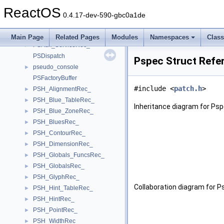
PS_Table_FuncsRec_
►
ReactOS
PS_TableRec_
►
0.4.17-dev-590-gbc0a1de
PS_UnicodesRec_
►
PS_UniMap_
►
Main Page
Related Pages
Modules
Namespaces
Clas
PSAux_ServiceRec_
►
PSDispatch
Pspec Struct Refe
pseudo_console
►
PSFactoryBuffer
#include <
patch.h
>
PSH_AlignmentRec_
►
PSH_Blue_TableRec_
►
Inheritance diagram for Psp
PSH_Blue_ZoneRec_
►
PSH_BluesRec_
►
PSH_ContourRec_
►
PSH_DimensionRec_
►
PSH_Globals_FuncsRec_
►
PSH_GlobalsRec_
►
PSH_GlyphRec_
►
Collaboration diagram for P
PSH_Hint_TableRec_
►
PSH_HintRec_
►
PSH_PointRec_
►
PSH_WidthRec_
►