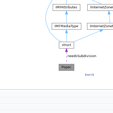
[
legend
]