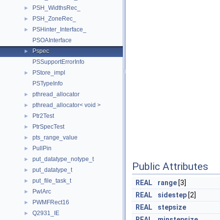
PSH_WidthsRec_
►
PSH_ZoneRec_
►
PSHinter_Interface_
►
PSOAInterface
Pspec
►
PSSupportErrorInfo
PStore_impl
►
PSTypeInfo
pthread_allocator
►
pthread_allocator< void >
►
Ptr2Test
►
PtrSpecTest
►
pts_range_value
►
PullPin
►
put_datatype_notype_t
►
Public Attributes
put_datatype_t
►
put_file_task_t
►
REAL
range
[3]
PwlArc
►
REAL
sidestep
[2]
PWMFRect16
►
REAL
stepsize
Q2931_IE
►
REAL
minstepsize