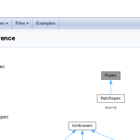
ses
Files
Examples
rence
ec:
[
legend
]
spec: