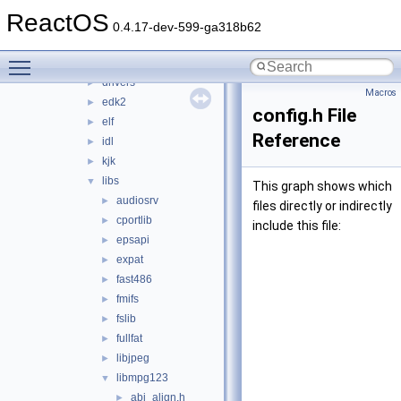
arc
►
ReactOS
arm
►
0.4.17-dev-599-ga318b62
debug
►
Toggle main menu visibility
dll
►
drivers
►
Macros
edk2
►
config.h File
elf
►
Reference
idl
►
kjk
►
libs
▼
This graph shows which
audiosrv
►
files directly or indirectly
cportlib
►
include this file:
epsapi
►
expat
►
fast486
►
fmifs
►
fslib
►
fullfat
►
libjpeg
►
libmpg123
▼
abi_align.h
►