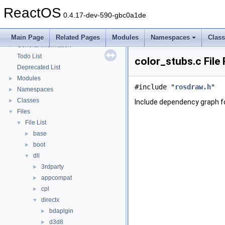
Multithreading
ReactOS
Optimization hints
0.4.17-dev-590-gbc0a1de
Implementation Notes
BSD License
Main Page
Related Pages
Modules
Namespaces
Clas
General Information
►
Todo List
color_stubs.c File
Deprecated List
Modules
►
#include "
rosdraw.h
"
Namespaces
►
Classes
►
Include dependency graph fo
Files
▼
File List
▼
base
►
boot
►
dll
▼
3rdparty
►
appcompat
►
cpl
►
directx
▼
bdaplgin
►
d3d8
►