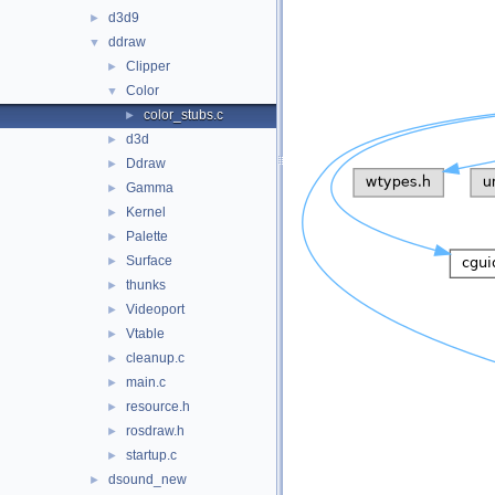
d3d9
►
ddraw
▼
Clipper
►
Color
▼
color_stubs.c
►
d3d
►
Ddraw
►
Gamma
►
Kernel
►
Palette
►
Surface
►
thunks
►
Videoport
►
Vtable
►
cleanup.c
►
main.c
►
resource.h
►
rosdraw.h
►
startup.c
►
dsound_new
►