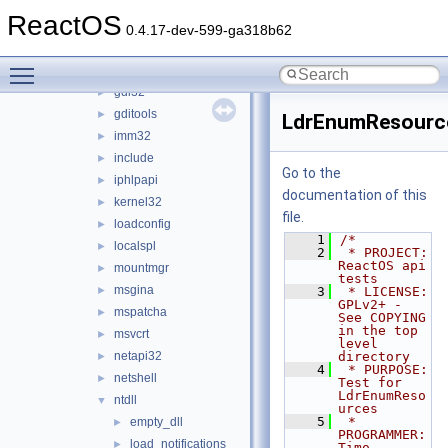
dciman32
►
ReactOS
dnsapi
►
0.4.17-dev-599-ga318b62
fltlib
►
Toggle main menu visibility
fontext
►
gdi32
►
gditools
►
LdrEnumResourc
imm32
►
include
►
Go to the
iphlpapi
►
documentation of this
kernel32
►
file.
loadconfig
►
    1
/*
localspl
►
    2
 * PROJECT:         
ReactOS api 
mountmgr
►
tests
msgina
►
    3
 * LICENSE:         
GPLv2+ - 
mspatcha
►
See COPYING 
in the top 
msvcrt
►
level 
netapi32
directory
►
    4
 * PURPOSE:         
netshell
►
Test for 
LdrEnumReso
ntdll
▼
urces
    5
 * 
empty_dll
►
PROGRAMMER:      
load_notifications
►
Timo 