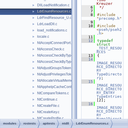
Kreuzer
DllLoadNotification.c
►
    6
 */
    7
LdrEnumResources.c
►
    8
#include 
LdrFindResource_U.c
►
"
precomp.h
"
    9
LdrLoadDll.c
►
   10
#include 
<
pseh/pseh2
load_notifications.c
►
.h
>
locale.c
►
   11
   12
typedef
NtAcceptConnectPort.c
►
struct 
_TEST_RESOU
NtAccessCheck.c
►
RCES
NtAccessCheckByType.c
   13
{
►
   14
NtAccessCheckByTypeResultList.c
►
IMAGE_RESOU
RCE_DIRECTO
NtAdjustGroupsToken.c
►
RY
TypeDirecto
NtAdjustPrivilegesToken.c
►
ry
;
NtAllocateVirtualMemory.c
►
   15
IMAGE_RESOU
NtApphelpCacheControl.c
►
RCE_DIRECTO
RY_ENTRY
NtCompareTokens.c
►
TypeEntries
NtContinue.c
►
[2];
   16
NtCreateFile.c
►
IMAGE_RESOU
RCE_DIRECTO
NtCreateKey.c
►
RY
NtCreateProfile.c
►
Name1Direct
ory
;
modules
rostests
apitests
ntdll
LdrEnumResources.c
NtCreateThread.c
►
   17