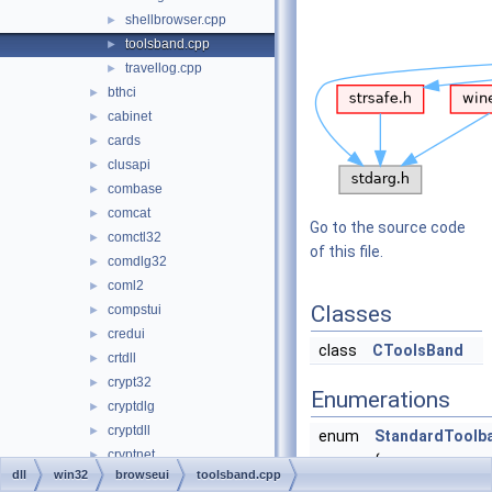
shellbrowser.cpp
►
toolsband.cpp
►
travellog.cpp
►
bthci
►
cabinet
►
cards
►
clusapi
►
combase
►
comcat
►
Go to the source code
comctl32
►
of this file.
comdlg32
►
coml2
►
Classes
compstui
►
credui
►
class
CToolsBand
crtdll
►
crypt32
►
Enumerations
cryptdlg
►
cryptdll
►
enum
StandardToolb
cryptnet
►
{
dll
win32
browseui
toolsband.cpp
cryptui
►
BtnIdx_Back
= 0