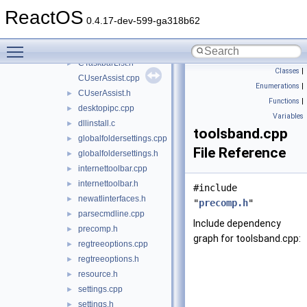
CProgressDialog.h
►
ReactOS
CShellTaskScheduler.cpp
0.4.17-dev-599-ga318b62
CShellTaskScheduler.h
►
Toggle main menu visibility
CTaskbarList.cpp
►
CTaskbarList.h
►
Classes
|
CUserAssist.cpp
Enumerations
|
CUserAssist.h
►
Functions
|
desktopipc.cpp
►
Variables
dllinstall.c
►
toolsband.cpp
globalfoldersettings.cpp
►
File Reference
globalfoldersettings.h
►
internettoolbar.cpp
►
internettoolbar.h
►
#include
newatlinterfaces.h
►
"
precomp.h
"
parsecmdline.cpp
►
Include dependency
precomp.h
►
graph for toolsband.cpp:
regtreeoptions.cpp
►
regtreeoptions.h
►
resource.h
►
settings.cpp
►
settings.h
►