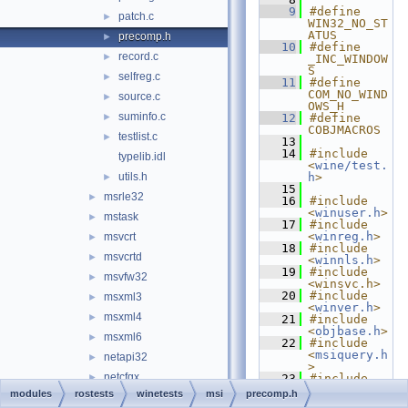
    9
#define 
patch.c
►
WIN32_NO_ST
ATUS
precomp.h
►
   10
#define 
record.c
►
_INC_WINDOW
S
selfreg.c
►
   11
#define 
COM_NO_WIND
source.c
►
OWS_H
suminfo.c
►
   12
#define 
COBJMACROS
testlist.c
►
   13
   14
#include 
typelib.idl
<
wine/test.
utils.h
h
>
►
   15
msrle32
►
   16
#include 
<
winuser.h
>
mstask
►
   17
#include 
<
winreg.h
>
msvcrt
►
   18
#include 
msvcrtd
►
<
winnls.h
>
   19
#include 
msvfw32
►
<winsvc.h>
   20
#include 
msxml3
►
<
winver.h
>
msxml4
►
   21
#include 
<
objbase.h
>
msxml6
►
   22
#include 
<
msiquery.h
netapi32
►
>
netcfgx
►
   23
#include 
<
msidefs.h
>
modules
rostests
winetests
msi
precomp.h
ntdll
►
   24
#include 