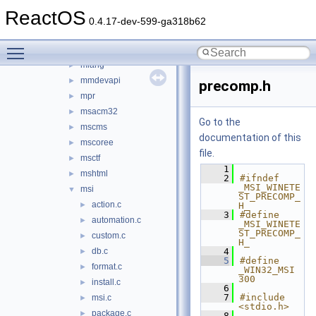
localspl
►
ReactOS
localui
►
0.4.17-dev-599-ga318b62
lz32
►
Toggle main menu visibility
mapi32
►
mlang
►
mmdevapi
►
precomp.h
mpr
►
msacm32
►
Go to the
mscms
►
documentation of this
mscoree
►
file.
msctf
►
    1
mshtml
►
    2
#ifndef 
_MSI_WINETE
msi
▼
ST_PRECOMP_
action.c
►
H_
    3
#define 
automation.c
►
_MSI_WINETE
ST_PRECOMP_
custom.c
►
H_
db.c
    4
►
    5
#define 
format.c
►
_WIN32_MSI 
300
install.c
►
    6
    7
#include 
msi.c
►
<stdio.h>
package.c
►
    8